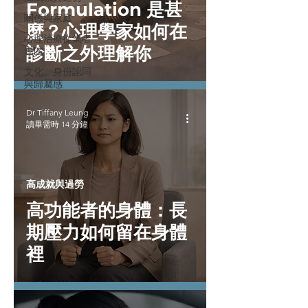
Formulation 是甚
關係與家庭
麼？心理學家如何在
心理治療從業者
診斷之外理解你
專區
文化、身份認同
與歸屬感
Dr Tiffany Leung
讀畢需時 14 分鐘
高成就與過勞
高功能者的身體：長
期壓力如何留在身體
裡