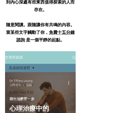
到內心深處有些東西值得探索的人而
存在。
隨意閱讀。跟隨讓你有共鳴的內容。
當某些文字觸動了你，
免費十五分鐘
諮詢
是一個平靜的起點。
文章與資源
高成就與過勞
All
Dr Tiffany Leung
踏出治療第一步
讀畢需時 17 分鐘
創傷與神經系統
踏出治療第一步
ADHD、自閉症
與神經多樣性
心理治療中的
高成就與過勞