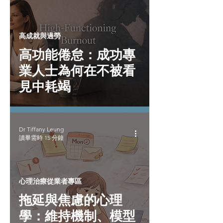
高成就與過勞
高功能倦怠：成功專
業人士為何在不被看
見中耗竭
Dr Tiffany Leung
讀畢需時 15 分鐘
心理治療從業者專區
拖延與焦慮的心理
學：維持機制、模型