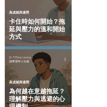
高成就與過勞
卡住時如何開始？拖
延與壓力的溫和開始
方式
Dr Tiffany Leung
讀畢需時 8 分鐘
高成就與過勞
為何越在意越拖延？
理解壓力與逃避的心
理機制