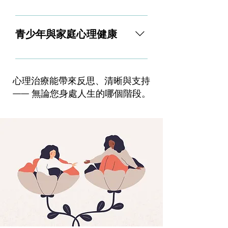
意力不足過動症（ADHD）、自
閉症譜系 (Autism) 或其他神經多
長期疾病或經濟壓力可能影響您
樣性的來訪者，提供肯定與支持
的安全感、尊嚴與希望。心理治
青少年與家庭心理健康
的空間。情緒過載或情緒關閉執
療提供一個充滿尊重與同理的空
行功能挑戰與計劃困難假裝（掩
間，協助您面對並處理這些挑
支持青少年意味著為他們在經歷
飾）、倦怠或晚期診斷的經驗自
戰。與慢性疾病或身心障礙共處
身份認同、情緒調節和溝通疑難
尊與身份認同支持心理教育與應
與經濟困難相關的壓力對未來的
心理治療能帶來反思、清晰與支持
時 創造一個支持空間。我也與家
對策略
恐懼或失去自主的擔憂適應重大
—— 無論您身處人生的哪個階段。
庭合作，促進彼此連結與共同理
人生轉變探索健康、身份認同與
解。青少年輔導與情緒支持跨代
自我價值
誤解家庭衝突或溝通障礙生活轉
變，如搬遷、離婚或考試育兒支
持與情緒素養