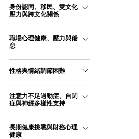
載、持續的悲傷，或與過去經驗
身份認同、移民、雙文化
相關的痛苦。我們將共同探索您
壓力與跨文化關係
的情緒世界，並發展更健康的應
對方式。長期憂鬱或焦慮，影響
探索跨文化自我的過程既深刻，
日常生活情緒爆發、憤怒或情緒
充滿力量，也十分複雜。我提供
職場心理健康、壓力與倦
封閉未解的創傷與過去虐待跨代
一個安全的空間，協助擁有多元
怠
或深植文化的創傷恐慌發作、強
文化、移民或海外華人背景的
迫症或廣泛性焦慮
您，釐清身份認同、歸屬感與人
無論您正在面對職場緊張，或是
生轉變。跨雙文化或多語言身份
努力尋求平衡，心理治療都能支
性格與情緒調節困難
的探索與移民或文化適應相關的
持您調節壓力、克服自我懷疑，
情緒挑戰歧視、種族主義或被視
並重新找回方向感。工作上的人
有些情緒模式根深蒂固。我與經
為局外人的感受跨文化的人際關
際衝突與團隊關係互動職業壓
歷強烈情緒、人際困難或希望深
係或家庭緊張身份喪失、混淆或
注意力不足過動症、自閉
力、轉換或職業倦怠冒牌者症候
入理解並改變長期問題模式的來
角色轉變
症與神經多樣性支持
群或完美主義工作表現、未來方
訪者合作。性格困難（例如邊緣
向或未來能見度的困難職場中的
型人格特質）情緒調節挑戰自我
神經多樣性不是需要「矯正」的
制度性障礙或被邊緣化
破壞或人際衝突的模式邊界與自
問題，而是需要以關懷支持的特
長期健康挑戰與財務心理
我價值的掙扎抵抗改變或害怕展
質。我為探索或生活中經歷過注
健康
現脆弱