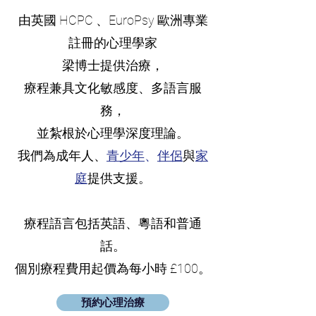
由英國 HCPC 、EuroPsy 歐洲專業
註冊的心理學家
梁博士提供治療，
療程兼具文化敏感度、多語言服
務，
並紮根於心理學深度理論。
我們為成年人、
青少年
、
伴侶
與
家
庭
提供支援。
療程語言包括英語、粵語和普通
話。
個別療程費用起價為每小時 £100。
預約心理治療