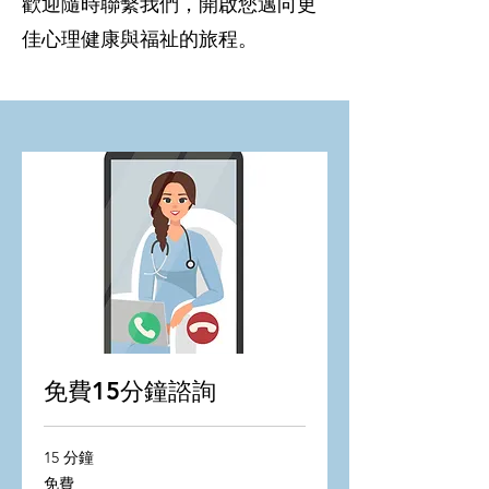
歡迎隨時聯繫我們，開啟您邁向更
佳心理健康與福祉的旅程。
免費15分鐘諮詢
15 分鐘
免
免費