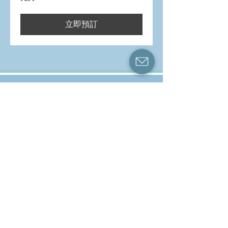
費
立即預訂
專業守則與實踐政策
隱私權政策和資料保障
投訴與意見回饋
取消預約、退款和改期政策
一般條款和條件
專業資歷與認證