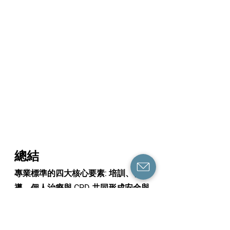
總結
專業標準的四大核心要素: 
培訓、督
導、個人治療與 CPD
 共同形成安全與
倫理實踐的支架。它們維護公眾信
任，保護來訪者，並為專業人士的成