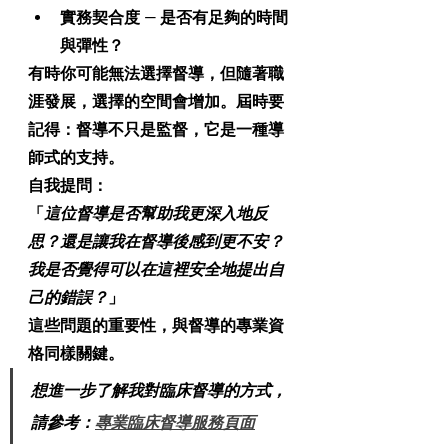
實務契合度
 — 是否有足夠的時間
與彈性？
有時你可能無法選擇督導，但隨著職
涯發展，選擇的空間會增加。屆時要
記得：督導不只是監督，它是一種導
師式的支持。
自我提問：
「
這位督導是否幫助我更深入地反
思？還是讓我在督導後感到更不安？
我是否覺得可以在這裡安全地提出自
己的錯誤？
」
這些問題的重要性，與督導的專業資
格同樣關鍵。
想進一步了解我對臨床督導的方式，
請參考：
專業臨床督導服務頁面